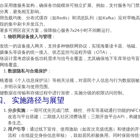
台采用微服务架构，确保各功能模块可独立扩展。例如，支付服务与门禁
分离，避免相互影响。
用负载均衡、分布式缓存（如Redis）和消息队列（如Kafka）应对早晚
段的集中刷卡并发压力。
署多可用区容灾方案，保障核心服务7x24小时不间断运行。
物联网设备接入与管理
：
发统一的设备接入网关，支持多种物联网协议，实现海量读卡器、地磁、
摄像头等设备的统一接入、状态监控与远程升级（OTA）。
络设计需考虑设备低功耗需求与信号全覆盖，尤其确保地下车库等信号盲
网络覆盖。
数据隐私与合规保护
：
格遵循《个人信息保护法》等相关法规，对居民个人信息与行为数据脱敏
，并明示采集与使用范围。
键数据在传输和存储过程中进行加密，实施分级的权限访问控制。
四、 实施路径与展望
分步实施
：一期可优先完成门禁、梯控、停车等基础通行功能的NFC
改造与平台搭建；二期接入社区消费场景；三期开放平台API，构建
务生态。
用户引导
：通过线下宣传、使用激励（如首次充值优惠）和便捷的开
流程（在线提交身份信息审核），鼓励居民积极换用。同时保留传统