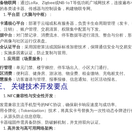
备物联网
：通过LoRa、Zigbee或NB-IoT等低功耗广域网技术，连接遍布
的各类读卡器、传感器与控制设备，构建物联专网。
平台层（大脑与中枢）
：
卡通核心平台
：部署于云端或私有服务器，负责卡生命周期管理（发卡、
、注销）、账户管理、交易清算、权限集中配置与下发。
据中台
：对门禁记录、消费流水、停车数据等进行清洗、整合与分析，形
户画像与社区运行仪表盘。
全认证平台
：采用国密算法或国际标准加密技术，保障通信安全与交易安
；实施多因素认证，防止复制与冒用。
应用层（场景服务）
：
行管理
：单元门禁、楼宇梯控、停车场出入、小区大门通行。
区消费
：便利店、健身房、游泳池、物业费、租金缴纳、充电桩支付。
慧服务
：访客邀请与管理、报事报修、信息通知、社区活动报名。
三、 关键技术开发要点
NFC兼容性与安全性开发
：
发需兼容主流手机型号的NFC协议，确保刷卡响应速度与成功率。
用令牌化（Tokenization）技术，将真实卡号替换为一次性动态令牌进行
，从源头防止信息窃取。
卡器端固件需具备防拆、防破解机制，并支持双向认证。
高并发与高可用网络架构
：