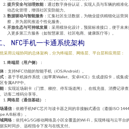
提升安全与治理效能
：通过数字身份认证，实现人员与车辆的精准化
动态化管理，增强社区安防能力。
数据驱动与智能服务
：汇集社区生活数据，为物业提供精细化运营洞
察，并为居民推送个性化服务。
开放生态与可持续发展
：采用模块化设计，预留标准接口，便于未来
入更多第三方服务（如智慧家居、社区电商、健康医疗等）。
二、 NFC手机一卡通系统架构
统采用云端协同的总体架构，分为终端层、网络层、平台层和应用层：
终端层（用户侧）
：
体
：支持NFC功能的智能手机（iOS/Android）。
式
：基于手机操作系统（如苹果Wallet、安卓HCE）生成虚拟卡，或集成
区专属APP中。
能
：实现近场刷卡（门禁、梯控、停车场道闸）、在线充值、消费记录查
、访客二维码分享等。
网络层（通信基础）
：
场通信
：依赖手机NFC芯片与读卡器之间的非接触式通信（遵循ISO 1444
ype A/B标准）。
域网络
：依托4G/5G移动网络及小区全覆盖的Wi-Fi，实现终端与云平台
据实时同步、远程指令下发与在线支付。