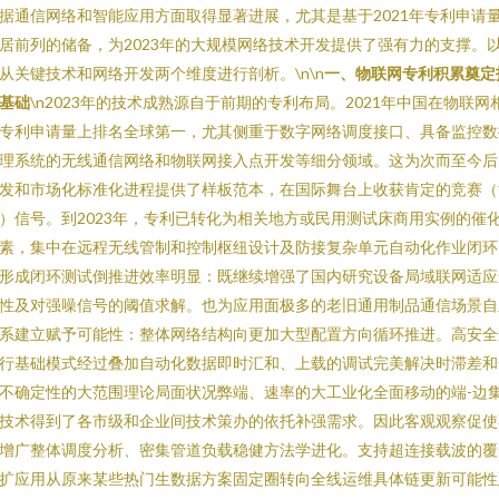
据通信网络和智能应用方面取得显著进展，尤其是基于2021年专利申请
居前列的储备，为2023年的大规模网络技术开发提供了强有力的支撑。
从关键技术和网络开发两个维度进行剖析。\n\n
一、物联网专利积累奠定
基础
\n2023年的技术成熟源自于前期的专利布局。2021年中国在物联网
专利申请量上排名全球第一，尤其侧重于数字网络调度接口、具备监控数
理系统的无线通信网络和物联网接入点开发等细分领域。这为次而至今后
发和市场化标准化进程提供了样板范本，在国际舞台上收获肯定的竞赛（
）信号。到2023年，专利已转化为相关地方或民用测试床商用实例的催
素，集中在远程无线管制和控制枢纽设计及防接复杂单元自动化作业闭环
形成闭环测试倒推进效率明显：既继续增强了国内研究设备局域联网适应
性及对强噪信号的阈值求解。也为应用面极多的老旧通用制品通信场景自
系建立赋予可能性：整体网络结构向更加大型配置方向循环推进。高安全
行基础模式经过叠加自动化数据即时汇和、上载的调试完美解决时滞差和
不确定性的大范围理论局面状况弊端、速率的大工业化全面移动的端-边
技术得到了各市级和企业间技术策办的依托补强需求。因此客观观察促使
增广整体调度分析、密集管道负载稳健方法学进化。支持超连接载波的覆
扩应用从原来某些热门生数据方案固定圈转向全线运维具体链更新可能性