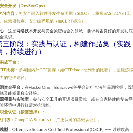
. 安全开发（DevSecOps）
学习内容
：将安全融入软件开发生命周期（SDLC），掌握SAST/DAST工
、依赖项检查、安全编码规范（如CERT标准）。
心
：这是
网络技术开发
与安全紧密结合的领域，要求具备良好的开发功底
全意识。
第三阶段：实践与认证，构建作品集（实践
期，持续进行）
. 实战平台
：
CTF比赛
：参与国内外CTF竞赛（如CTFtime.org列出的比赛），是锻炼
力的绝佳途径。
洞赏金平台
：在HackerOne、Bugcrowd等平台进行合法的漏洞挖掘，既
钱又能积累真实经验。
源项目与实验室
：参与安全工具的开源项目贡献，或在自家搭建的复杂网
验环境中进行红蓝对抗演练。
. 职业认证（按需选择）
：
入门级
：CompTIA Security+（广泛认可的基础认证）。
践型
：Offensive Security Certified Professional (OSCP) —— 以难度