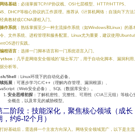
网络基础
：必须掌握TCP/IP协议栈、OSI七层模型、HTTP/HTTPS、
NS、DHCP等核心协议的工作原理。推荐从《计算机网络：自顶向下方法
经典教材或CCNA课程入门。
操作系统
：熟练掌握至少一种主流操作系统（如Windows和Linux）的基
令、文件系统、进程管理和服务配置。Linux尤为重要，建议使用Ubuntu
entOS进行实践。
编程语言
：选择一门脚本语言和一门系统语言入门。
Python
：几乎是网络安全领域的“瑞士军刀”，用于自动化脚本、漏洞利用
据分析等。
sh/Shell
：Linux环境下的自动化必备。
续拓展
：可逐步学习C/C++（理解内存管理、漏洞根源）、
avaScript（Web安全必备）、SQL（数据库安全）。
安全思维初探
：了解机密性、完整性、可用性（CIA三元组）等核心
全概念，以及常见的威胁模型。
第二阶段：技能深化，聚焦核心领域（成长
期，约6-12个月）
打好基础后，需选择一个主攻方向深入。网络安全领域宽广，以下是主流