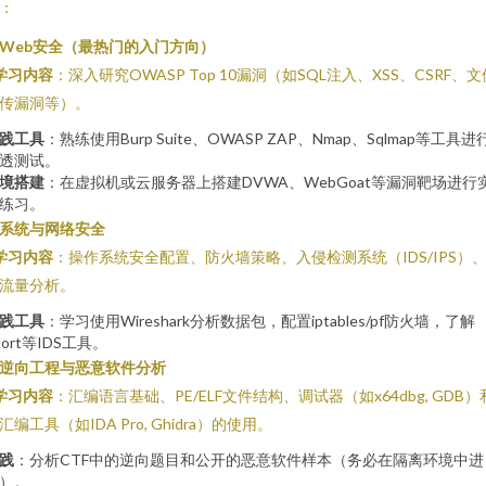
：
. Web安全（最热门的入门方向）
学习内容
：深入研究OWASP Top 10漏洞（如SQL注入、XSS、CSRF、文
传漏洞等）。
践工具
：熟练使用Burp Suite、OWASP ZAP、Nmap、Sqlmap等工具进
透测试。
境搭建
：在虚拟机或云服务器上搭建DVWA、WebGoat等漏洞靶场进行
练习。
. 系统与网络安全
学习内容
：操作系统安全配置、防火墙策略、入侵检测系统（IDS/IPS）
流量分析。
践工具
：学习使用Wireshark分析数据包，配置iptables/pf防火墙，了解
nort等IDS工具。
. 逆向工程与恶意软件分析
学习内容
：汇编语言基础、PE/ELF文件结构、调试器（如x64dbg, GDB）
汇编工具（如IDA Pro, Ghidra）的使用。
践
：分析CTF中的逆向题目和公开的恶意软件样本（务必在隔离环境中进
）。